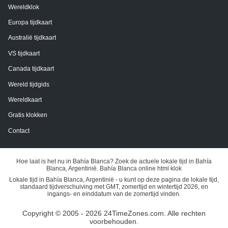
Wereldklok
Europa tijdkaart
Australië tijdkaart
VS tijdkaart
Canada tijdkaart
Wereld tijdgids
Wereldkaart
Gratis klokken
Contact
Hoe laat is het nu in Bahía Blanca? Zoek de actuele lokale tijd in Bahía
Blanca, Argentinië. Bahía Blanca online html klok
Lokale tijd in Bahía Blanca, Argentinië - u kunt op deze pagina de lokale tijd,
standaard tijdverschuiving met GMT, zomertijd en wintertijd 2026, en
ingangs- en einddatum van de zomertijd vinden.
Copyright © 2005 - 2026 24TimeZones.com.
Alle rechten
voorbehouden.