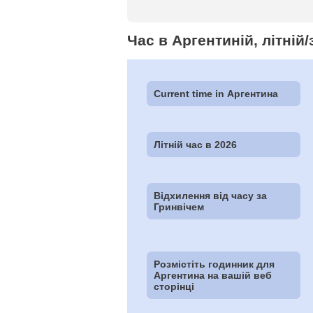
Час в Аргентиній, літній
Current time in Аргентина
Літній час в 2026
Відхилення від часу за
Гринвічем
Розмістіть годинник для
Аргентина на вашій веб
сторінці