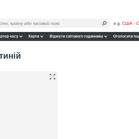
e.g.
США - С
ртер часу
Карти
Віджети світового годинника
Оголосити по
тиній