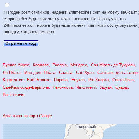
Я згоден розмістити код, наданий 24timezones.com на моєму веб-сайті
сторінці) без будь-яких змін у текст і посиланнях. Я розумію, що
24timezones.com може в будь-який момент припинити обслуговування 
випадку, якщо код змінено.
Отримати код
Буенос-Айрес
Кордова
Росаріо
Мендоса
Сан-Мігель-де-Тукуман
Ла Плата
Мар-дель-Плата
Сальта
Сан-Хуан
Сантьяго-дель-Естер
Коррієнтес
Баїя-Бланка
Парана
Неукен
Ріо-Кварто
Санта-Роса
Сан-Карлос-де-Барілоче
Реконкіста
Чіполлетті
Ушуая
Суарді
Ресістенсія
Аргентина на карті Google