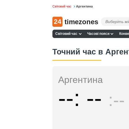
Світовий час
Аргентина
24
timezones
Світовий час
Часові пояси
Конве
Точний час в Арген
Аргентина
--
--
--