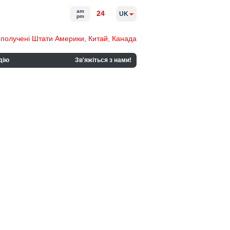
am
24
UK
pm
получені Штати Америки
,
Китай
,
Канада
дію
Зв'яжіться з нами!