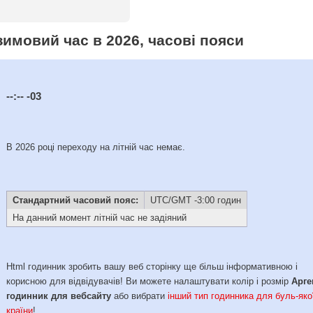
/зимовий час в 2026, часові пояси
--:--
-03
В 2026 році переходу на літній час немає.
Стандартний часовий пояс:
UTC/GMT -3:00 годин
На данний момент літній час не задіяний
Html годинник зробить вашу веб сторінку ще більш інформативною і
корисною для відвідувачів! Ви можете налаштувати колір і розмір
Арге
годинник для вебсайту
або вибрати
інший тип годинника для буль-яко
країни
!