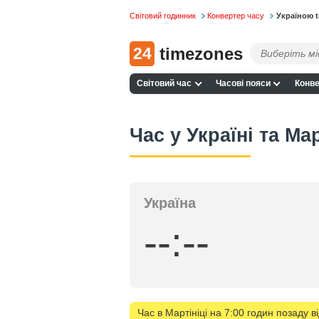
Світовий годинник
Конвертер часу
Україною t
24
timezones
Світовий час
Часові пояси
Конве
Час у Україні та Ма
Україна
--:--
Час в Мартініці на 7:00 годин позаду ві