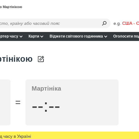
o Мартінікою
e.g.
США - С
ртер часу
Карти
Віджети світового годинника
Оголосити по
ртінікою
Мартініка
--:--
=
д часу в Україні