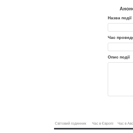
Анонс
Назва події
Час провед
Опис події
Світовий годинник
Час в Європі
Час в Авс