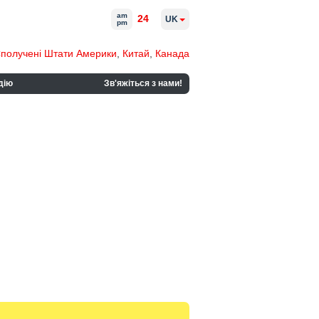
am
24
UK
pm
получені Штати Америки
,
Китай
,
Канада
дію
Зв'яжіться з нами!