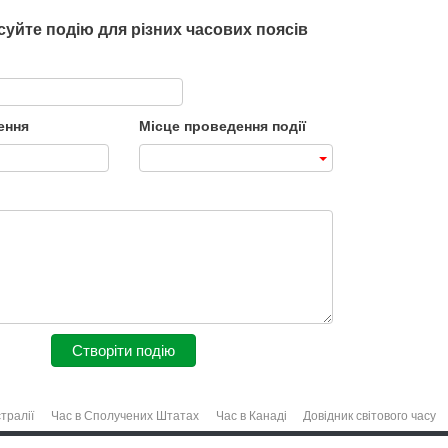
уйте подію для різних часових поясів
ення
Місце проведення події
Створіти подію
тралії
Час в Сполучених Штатах
Час в Канаді
Довідник світового часу