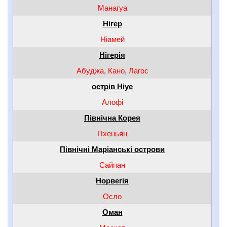
Манагуа
Нігер
Ніамей
Нігерія
Абуджа
,
Кано
,
Лагос
острів Ніуе
Алофі
Північна Корея
Пхеньян
Північні Маріанські острови
Сайпан
Норвегія
Осло
Оман