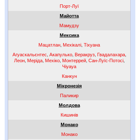
Порт-Луї
Майотта
Мамудзу
Мексика
Мацатлан
,
Мехікалі
,
Тіхуана
Агуаскальєнтес
,
Акапулько
,
Веракруз
,
Гвадалахара
,
Леон
,
Меріда
,
Мехіко
,
Монтеррей
,
Сан-Луїс-Потосі
,
Чіуауа
Канкун
Мікронезія
Паликир
Молдова
Кишинів
Монако
Монако