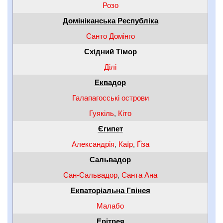
Розо
Домініканська Республіка
Санто Домінго
Східний Тімор
Ділі
Еквадор
Галапагосські острови
Гуякіль
,
Кіто
Єгипет
Александрія
,
Каїр
,
Ґіза
Сальвадор
Сан-Сальвадор
,
Санта Ана
Екваторіальна Гвінея
Малабо
Ерітрея