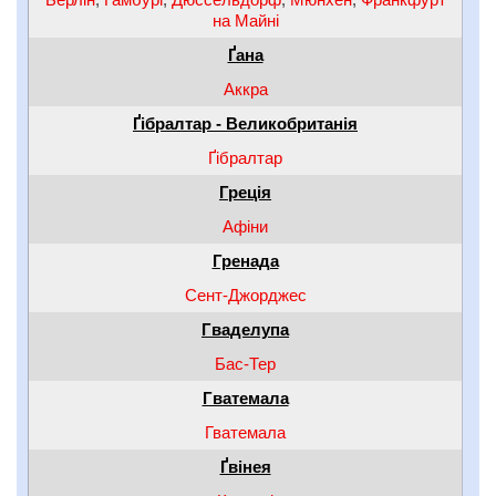
на Майні
Ґана
Аккра
Ґібралтар - Великобританія
Ґібралтар
Греція
Афіни
Гренада
Сент-Джорджес
Гваделупа
Бас-Тер
Гватемала
Гватемала
Ґвінея