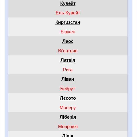
Кувейт
Ель-Кувейт
Киргизстан
Бішкек
Лаос
Вґєнтьян
Латвія
Рига
Ліван
Бейрут
Лєсото
Масеру
Ліберія
Монровія
Лівія