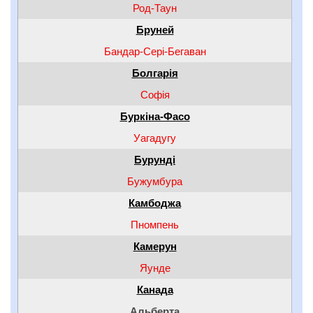
Род-Таун
Бруней
Бандар-Сері-Бегаван
Болгарія
Софія
Буркіна-Фасо
Уагадугу
Бурунді
Бужумбура
Камбоджа
Пномпень
Камерун
Яунде
Канада
Альберта