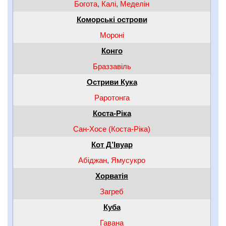
Богота
,
Калі
,
Меделін
Коморські острови
Мороні
Конго
Браззавіль
Остриви Кука
Раротонга
Коста-Ріка
Сан-Хосе (Коста-Ріка)
Кот Д’Івуар
Абіджан
,
Ямусукро
Хорватія
Загреб
Куба
Гавана