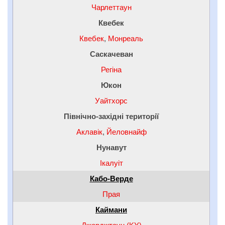
Чарлеттаун
Квебек
Квебек
,
Монреаль
Саскачеван
Регіна
Юкон
Уайтхорс
Північно-західні території
Аклавік
,
Йеловнайф
Нунавут
Ікалуіт
Кабо-Верде
Прая
Каймани