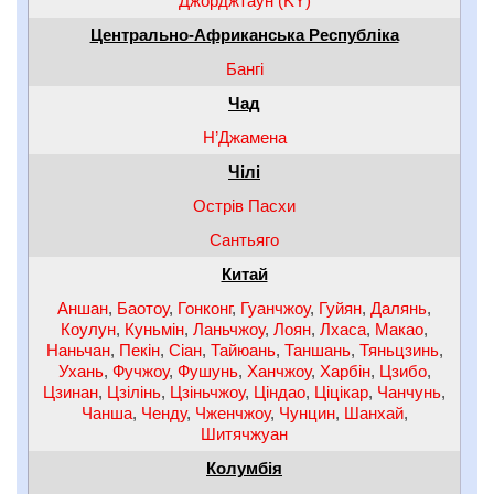
Джорджтаун (KY)
Центрально-Африканська Республіка
Бангі
Чад
Н’Джамена
Чілі
Острів Пасхи
Сантьяго
Китай
Аншан
,
Баотоу
,
Гонконг
,
Гуанчжоу
,
Гуйян
,
Далянь
,
Коулун
,
Куньмін
,
Ланьчжоу
,
Лоян
,
Лхаса
,
Макао
,
Наньчан
,
Пекін
,
Сіан
,
Тайюань
,
Таншань
,
Тяньцзинь
,
Ухань
,
Фучжоу
,
Фушунь
,
Ханчжоу
,
Харбін
,
Цзибо
,
Цзинан
,
Цзілінь
,
Цзіньчжоу
,
Ціндао
,
Ціцікар
,
Чанчунь
,
Чанша
,
Ченду
,
Чженчжоу
,
Чунцин
,
Шанхай
,
Шитячжуан
Колумбія