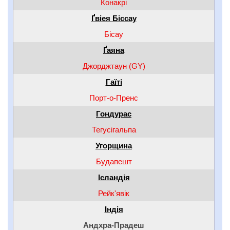
Конакрі
Ґвіея Біссау
Бісау
Ґаяна
Джорджтаун (GY)
Гаїті
Порт-о-Пренс
Гондурас
Тегусігальпа
Угорщина
Будапешт
Ісландія
Рейк'явік
Індія
Андхра-Прадеш