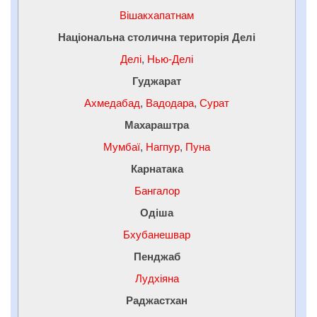
Вішакхапатнам
Національна столична територія Делі
Делі
,
Нью-Делі
Гуджарат
Ахмедабад
,
Вадодара
,
Сурат
Махараштра
Мумбаї
,
Нагпур
,
Пуна
Карнатака
Бангалор
Одіша
Бхубанешвар
Пенджаб
Лудхіяна
Раджастхан