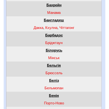
Бахрейн
Манама
Бангладеш
Дакка
,
Кхулна
,
Чіттагонг
Барбадос
Бріджтаун
Білорусь
Мінськ
Бельгія
Брюссель
Беліз
Бельмопан
Бенін
Порто-Ново