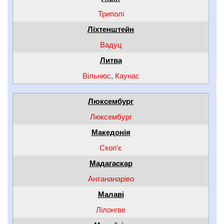
Триполі
Ліхтенштейн
Вадуц
Литва
Вільнюс
,
Каунас
Люксембург
Люксембург
Македонія
Скоп'є
Мадагаскар
Антананаріво
Малаві
Лілонгве