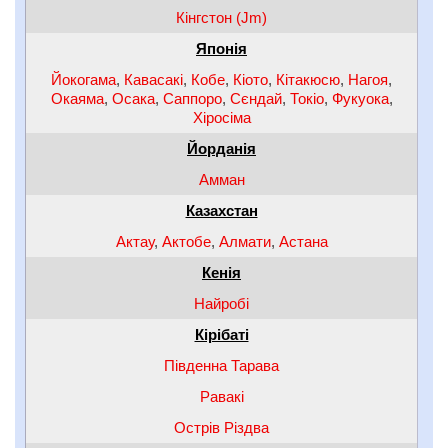
Кінгстон (Jm)
Японія
Йокогама
,
Кавасакі
,
Кобе
,
Кіото
,
Кітакюсю
,
Нагоя
,
Окаяма
,
Осака
,
Саппоро
,
Сєндай
,
Токіо
,
Фукуока
,
Хіросіма
Йорданія
Амман
Казахстан
Актау
,
Актобе
,
Алмати
,
Астана
Кенія
Найробі
Кірібаті
Південна Тарава
Равакі
Острів Різдва