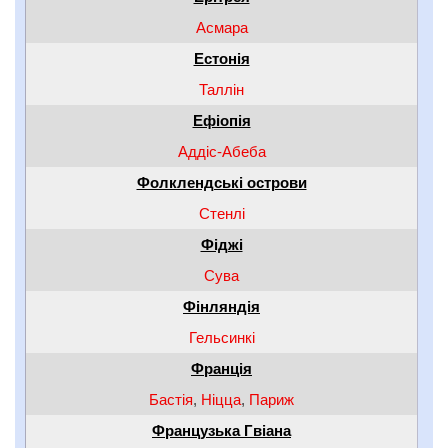
Асмара
Естонія
Таллін
Ефіопія
Аддіс-Абеба
Фолклендські острови
Стенлі
Фіджі
Сува
Фінляндія
Гельсинкі
Франція
Бастія
,
Ніцца
,
Париж
Французька Гвіана