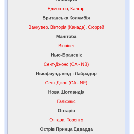
Едмонтон
,
Калгарі
Британська Колумбія
Ванкувер
,
Вікторія (Канада)
,
Сюррей
Манітоба
Вінніпег
Нью-Брансвік
Сент-Джонс (CA - NB)
Ньюфаундленд і Лабрадор
Сент Джон (CA - NF)
Нова Шотландія
Галіфакс
Онтаріо
Оттава
,
Торонто
Острів Принца Едварда