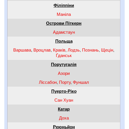
Філіппіни
Маніла
Острови Піткерн
Адамстаун
Польща
Варшава
,
Вроцлав
,
Краків
,
Лодзь
,
Познань
,
Щецін
,
Ґданськ
Порутугалія
Азори
Ліссабон
,
Порту
,
Фуншал
Пуерто-Ріко
Сан Хуан
Катар
Доха
Реюньйон