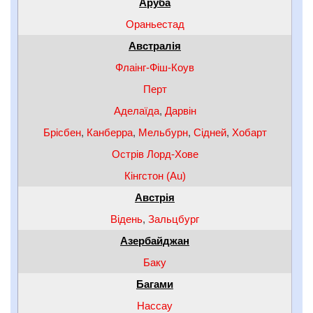
Аруба
Ораньестад
Австралія
Флаінг-Фіш-Коув
Перт
Аделаїда
,
Дарвін
Брісбен
,
Канберра
,
Мельбурн
,
Сідней
,
Хобарт
Острів Лорд-Хове
Кінгстон (Au)
Австрія
Відень
,
Зальцбург
Азербайджан
Баку
Багами
Нассау