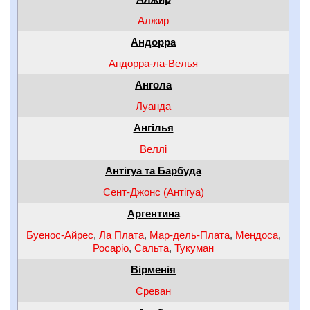
Алжир
Андорра
Андорра-ла-Велья
Ангола
Луанда
Ангілья
Веллі
Антігуа та Барбуда
Сент-Джонс (Антігуа)
Аргентина
Буенос-Айрес
,
Ла Плата
,
Мар-дель-Плата
,
Мендоса
,
Росаріо
,
Сальта
,
Тукуман
Вірменія
Єреван