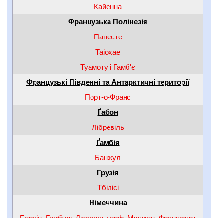
Кайенна
Французька Полінезія
Папеєте
Таіохае
Туамоту і Гамб'є
Французькі Південні та Антарктичні території
Порт-о-Франс
Ґабон
Лібревіль
Ґамбія
Банжул
Грузія
Тбілісі
Німеччина
Берлін
,
Гамбург
,
Дюссельдорф
,
Мюнхен
,
Франкфурт