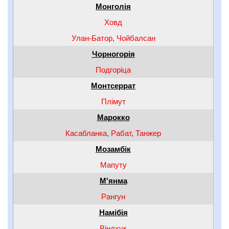
Монголія
Ховд
Улан-Батор
,
Чойбалсан
Чорногорія
Подгоріца
Монтсеррат
Плімут
Марокко
Касабланка
,
Рабат
,
Танжер
Мозамбік
Мапуту
М'янма
Рангун
Намібія
Віндхук