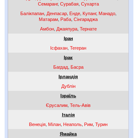
Семаранг
,
Сурабая
,
Сухарта
Балікпапан
,
Денпасар
,
Енде
,
Купанг
,
Манадо
,
Матарам
,
Раба
,
Сінгараджа
Амбон
,
Джаяпура
,
Тернате
Іран
Ісфахан
,
Тегеран
Ірак
Багдад
,
Басра
Ірландія
Дублін
Ізраїль
Єрусалим
,
Тель-Авів
Італія
Венеція
,
Мілан
,
Неаполь
,
Рим
,
Турин
Ямайка