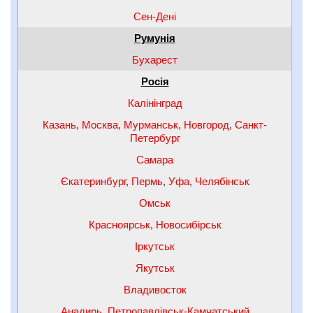
Сен-Дені
Румунія
Бухарест
Росія
Калінінград
Казань
,
Москва
,
Мурманськ
,
Новгород
,
Санкт-
Петербург
Самара
Єкатеринбург
,
Пермь
,
Уфа
,
Челябінськ
Омськ
Красноярськ
,
Новосибірськ
Іркутськ
Якутськ
Владивосток
Анадирь
,
Петропавлівськ-Камчатський