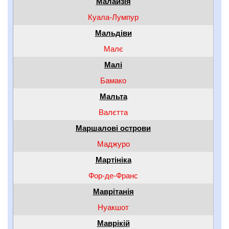
Малайзія
Куала-Лумпур
Мальдіви
Малє
Малі
Бамако
Мальта
Валєтта
Маршалові острови
Маджуро
Мартініка
Фор-де-Франс
Маврітанія
Нуакшот
Маврікій