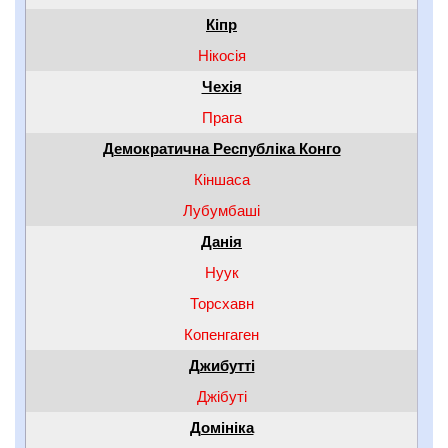
Кіпр
Нікосія
Чехія
Прага
Демократична Республіка Конго
Кіншаса
Лубумбаші
Данія
Нуук
Торсхавн
Копенгаген
Джибутті
Джібуті
Домініка