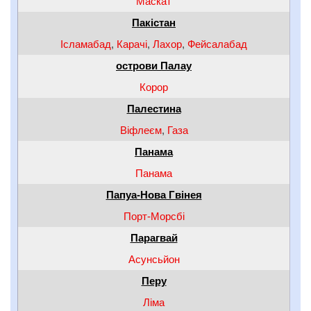
Маскат
Пакістан
Ісламабад
,
Карачі
,
Лахор
,
Фейсалабад
острови Палау
Корор
Палестина
Віфлеєм
,
Газа
Панама
Панама
Папуа-Нова Гвінея
Порт-Морсбі
Парагвай
Асунсьйон
Перу
Ліма