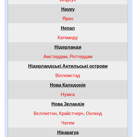
Науру
Ярен
Непал
Катманду
Нідерланди
Амстердам
,
Роттердам
Нідерландські Антильські острови
Віллемстад
Нова Каледонія
Нумєа
Нова Зеландія
Вєллінгтон
,
Крайстчерч
,
Окленд
Чатем
Нікарагуа