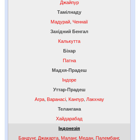
Джайпур
Тамілнаду
Мадурай
,
Ченнаії
Західний Бенгал
Калькутта
Біхар
Патна
Мадхя-Прадеш
Індоре
Уттар-Прадеш
Агра
,
Варанасі
,
Канпур
,
Лакхнау
Телангана
Хайдарабад
Індонезія
Бандунг
,
Джакарта
,
Маланг
,
Медан
,
Палембанг
,