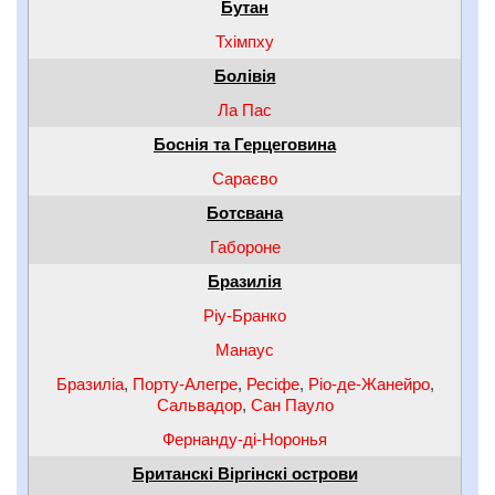
Бутан
Тхімпху
Болівія
Ла Пас
Боснія та Герцеговина
Сараєво
Ботсвана
Габороне
Бразилія
Ріу-Бранко
Манаус
Бразиліа
,
Порту-Алегре
,
Ресіфе
,
Ріо-де-Жанейро
,
Сальвадор
,
Сан Пауло
Фернанду-ді-Норонья
Британскі Віргінскі острови