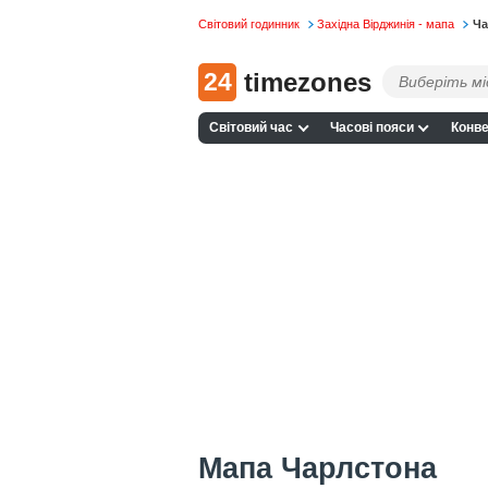
Світовий годинник
Західна Вірджинія - мапа
Ча
24
timezones
Світовий час
Часові пояси
Конве
Мапа Чарлстона