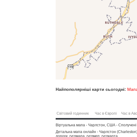
Найпополярніші карти сьогодні:
Мапа
Світовий годинник
Час в Європі
Час в Авс
Віртуальна мапа - Чарлстон, США - Сполучені
Детальна мапа онлайн - Чарлстон (Charleston),
дороги, гуглмапа, гуглмеп, гуглкарта.