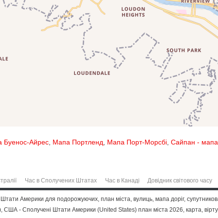
 Буенос-Айрес
,
Мапа Портленд
,
Мапа Порт-Морсбі
,
Сайпан - мапа
тралії
Час в Сполучених Штатах
Час в Канаді
Довідник світового часу
 Штати Америки для подорожуючих, план міста, вулиць, мапа доріг, супутнико
 США - Сполучені Штати Америки (United States) план міста 2026, карта, вірту