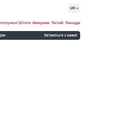
UK
получені Штати Америки
,
Китай
,
Канада
дію
Зв'яжіться з нами!