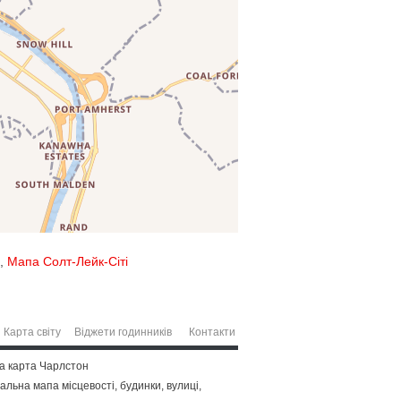
,
Мапа Солт-Лейк-Сіті
Карта світу
Віджети годинників
Контакти
ва карта Чарлстон
альна мапа місцевості, будинки, вулиці,