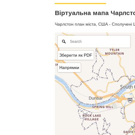
Віртуальна мапа Чарлст
Чарлстон план міста, США - Сполучені Ш
Зберегти як PDF
Напрямки