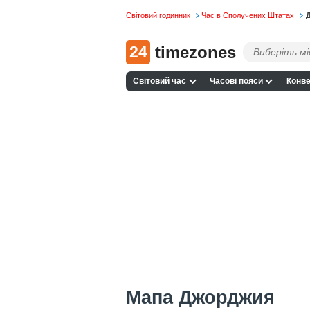
Світовий годинник
Час в Сполучених Штатах
Д
24
timezones
Світовий час
Часові пояси
Конве
Мапа Джорджия