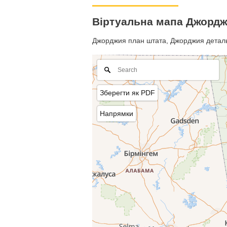
Віртуальна мапа Джорд
Джорджия план штата, Джорджия детальна
Зберегти як PDF
Напрямки