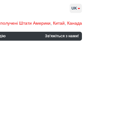
UK
получені Штати Америки
,
Китай
,
Канада
дію
Зв'яжіться з нами!