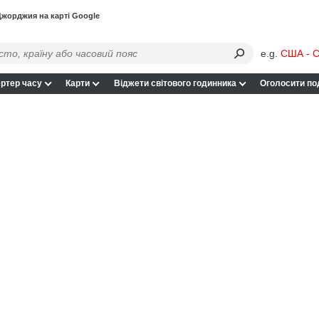
жорджия на карті Google
e.g.
США - С
ртер часу
Карти
Віджети світового годинника
Оголосити по