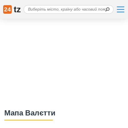
tz
24
Мапа Валєтти