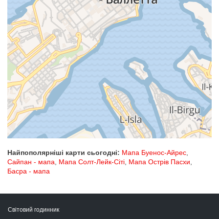
Найпополярніші карти сьогодні:
Мапа Буенос-Айрес
,
Сайпан - мапа
,
Мапа Солт-Лейк-Сіті
,
Мапа Острів Пасхи
,
Басра - мапа
Світовий годинник