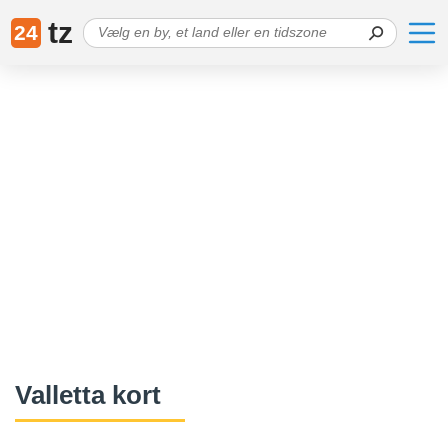
tz
24
Valletta kort