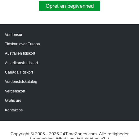
Opret en begivenhed
Verdensur
Tidskort over Europa
Australien tidskort
Amerikansk tidskort
Canada Tidskort
Verdenstidskatalog
Verdenskort
Gratis ure
Kontakt os
Copyright © 2005 - 2026 24TimeZones.com.
Alle rettigheder
forbeholdes. What time is it right now? :)