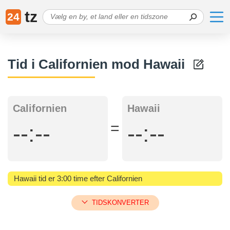
tz
24
Tid i Californien mod Hawaii
Californien
Hawaii
=
--:--
--:--
Hawaii tid er 3:00 time efter Californien
TIDSKONVERTER