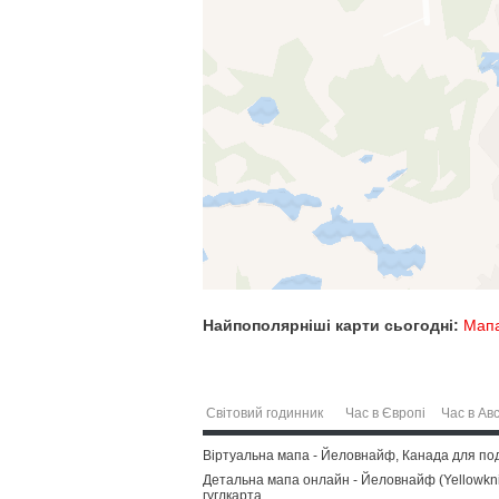
Найпополярніші карти сьогодні:
Мапа
Світовий годинник
Час в Європі
Час в Авс
Віртуальна мапа - Йеловнайф, Канада для под
Детальна мапа онлайн - Йеловнайф (Yellowknife
гуглкарта.