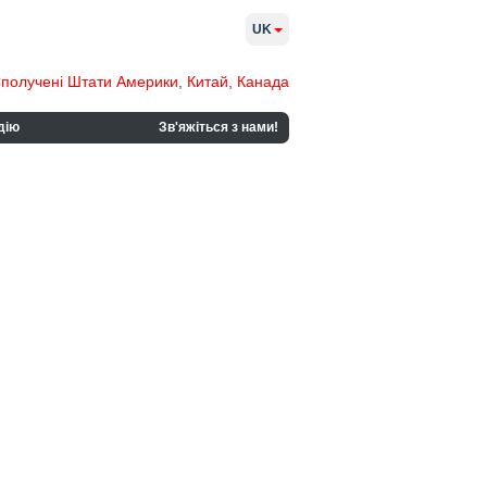
UK
получені Штати Америки
,
Китай
,
Канада
дію
Зв'яжіться з нами!