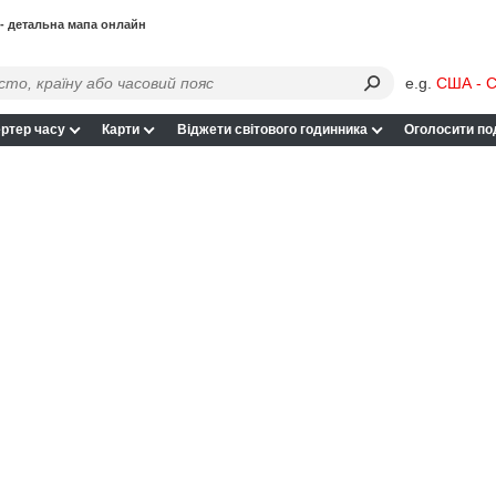
- детальна мапа онлайн
e.g.
США - С
ртер часу
Карти
Віджети світового годинника
Оголосити по