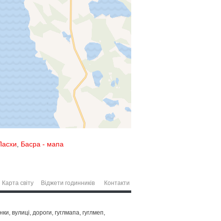
Пасхи
,
Басра - мапа
Карта світу
Віджети годинників
Контакти
и, вулиці, дороги, гуглмапа, гуглмеп,