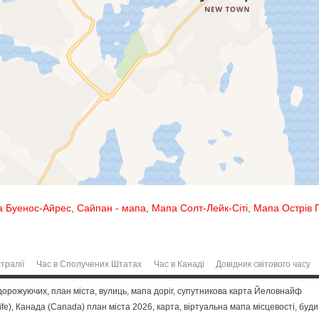
 Буенос-Айрес
,
Сайпан - мапа
,
Мапа Солт-Лейк-Сіті
,
Мапа Острів 
тралії
Час в Сполучених Штатах
Час в Канаді
Довідник світового часу
орожуючих, план міста, вулиць, мапа доріг, супутникова карта Йеловнайф
), Канада (Canada) план міста 2026, карта, віртуальна мапа місцевості, будинк