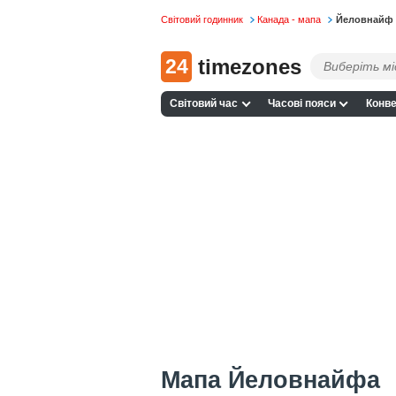
Світовий годинник
Канада - мапа
Йеловнайф 
24
timezones
Світовий час
Часові пояси
Конве
Мапа Йеловнайфа