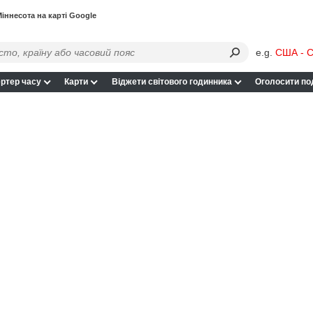
іннесота на карті Google
e.g.
США - С
ртер часу
Карти
Віджети світового годинника
Оголосити по