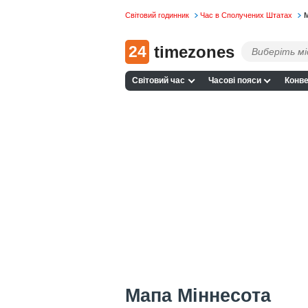
Світовий годинник
Час в Сполучених Штатах
М
24
timezones
Світовий час
Часові пояси
Конве
Мапа Міннесота