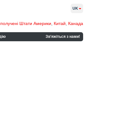
UK
получені Штати Америки
,
Китай
,
Канада
дію
Зв'яжіться з нами!