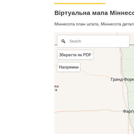
Віртуальна мапа Міннес
Міннесота план штата, Міннесота деталь
Зберегти як PDF
Напрямки