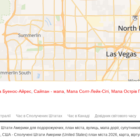
 Буенос-Айрес
,
Сайпан - мапа
,
Мапа Солт-Лейк-Сіті
,
Мапа Острів 
тралії
Час в Сполучених Штатах
Час в Канаді
Довідник світового часу
 Штати Америки для подорожуючих, план міста, вулиць, мапа доріг, супутнико
 США - Сполучені Штати Америки (United States) план міста 2026, карта, вірту