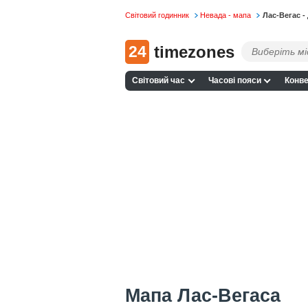
Світовий годинник
Невада - мапа
Лас-Вегас -
24
timezones
Світовий час
Часові пояси
Конве
Мапа Лас-Вегаса