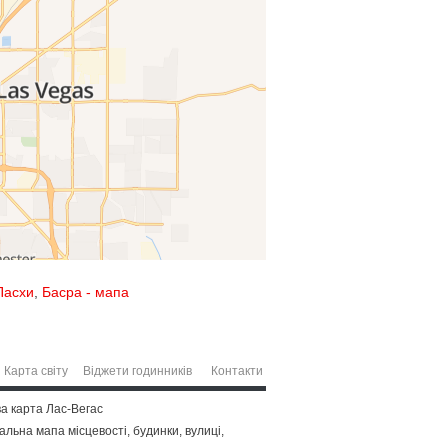
Пасхи
,
Басра - мапа
Карта світу
Віджети годинників
Контакти
ва карта Лас-Вегас
альна мапа місцевості, будинки, вулиці,