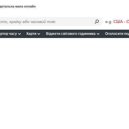
 детальна мапа онлайн
e.g.
США - С
ртер часу
Карти
Віджети світового годинника
Оголосити по