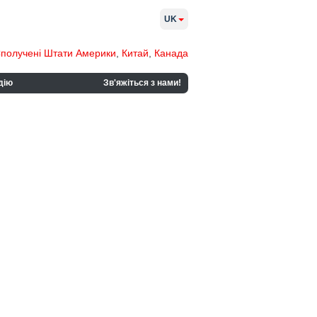
UK
получені Штати Америки
,
Китай
,
Канада
дію
Зв'яжіться з нами!