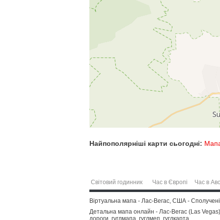
Найпополярніші карти сьогодні:
Мапа
Світовий годинник
Час в Європі
Час в Авс
Віртуальна мапа - Лас-Вегас, США - Сполучені
Детальна мапа онлайн - Лас-Вегас (Las Vegas),
дороги, гуглмапа, гуглмеп, гуглкарта.