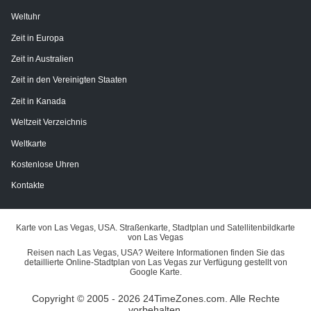
Weltuhr
Zeit in Europa
Zeit in Australien
Zeit in den Vereinigten Staaten
Zeit in Kanada
Weltzeit Verzeichnis
Weltkarte
Kostenlose Uhren
Kontakte
Karte von Las Vegas, USA. Straßenkarte, Stadtplan und Satellitenbildkarte
von Las Vegas
Reisen nach Las Vegas, USA? Weitere Informationen finden Sie das
detaillierte Online-Stadtplan von Las Vegas zur Verfügung gestellt von
Google Karte.
Copyright © 2005 - 2026 24TimeZones.com.
Alle Rechte
vorbehalten.