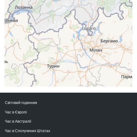
Світовий годинник
Час в Європі
Час в Австралії
Час в Сполучених Штатах