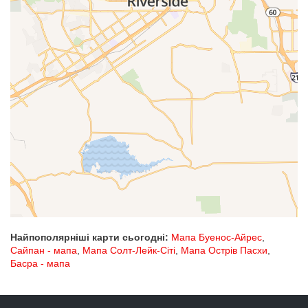
Найпополярніші карти сьогодні:
Мапа Буенос-Айрес
,
Сайпан - мапа
,
Мапа Солт-Лейк-Сіті
,
Мапа Острів Пасхи
,
Басра - мапа