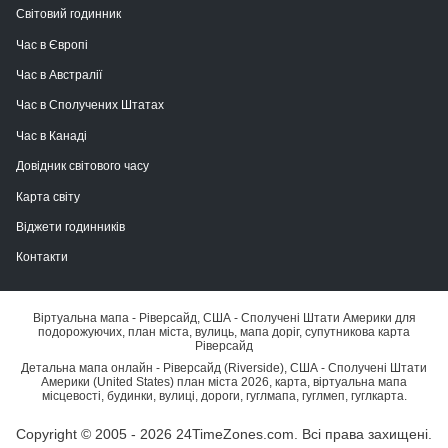
Світовий годинник
Час в Європі
Час в Австралії
Час в Сполучених Штатах
Час в Канаді
Довідник світового часу
Карта світу
Віджети годинників
Контакти
Віртуальна мапа - Ріверсайд, США - Сполучені Штати Америки для
подорожуючих, план міста, вулиць, мапа доріг, супутникова карта
Ріверсайд
Детальна мапа онлайн - Ріверсайд (Riverside), США - Сполучені Штати
Америки (United States) план міста 2026, карта, віртуальна мапа
місцевості, будинки, вулиці, дороги, гуглмапа, гуглмеп, гуглкарта.
Copyright © 2005 - 2026 24TimeZones.com.
Всі права захищені.