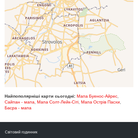
Найпополярніші карти сьогодні:
Мапа Буенос-Айрес
,
Сайпан - мапа
,
Мапа Солт-Лейк-Сіті
,
Мапа Острів Пасхи
,
Басра - мапа
Світовий годинник