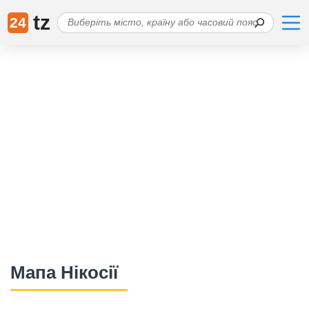
tz
24
Мапа Нікосії