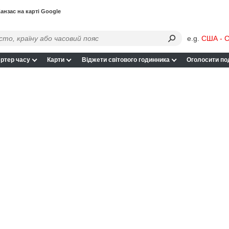
анзас на карті Google
e.g.
США - С
ртер часу
Карти
Віджети світового годинника
Оголосити по