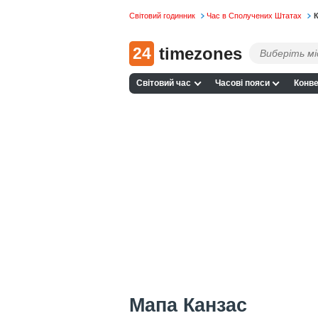
Світовий годинник
Час в Сполучених Штатах
К
24
timezones
Світовий час
Часові пояси
Конве
Мапа Канзас