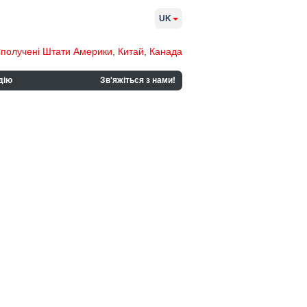
UK
получені Штати Америки
,
Китай
,
Канада
дію
Зв'яжіться з нами!