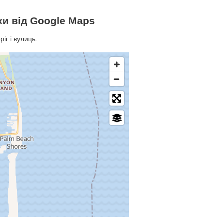
ки від Google Maps
іг і вулиць.