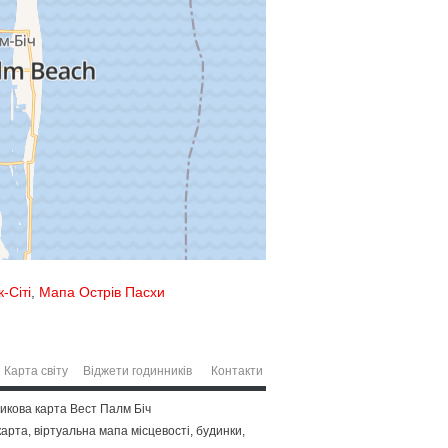
-Сіті
,
Мапа Острів Пасхи
Карта світу
Віджети годинників
Контакти
никова карта Вест Палм Біч
арта, віртуальна мапа місцевості, будинки,