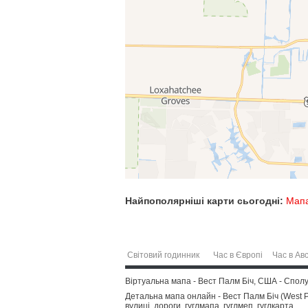
Найпополярніші карти сьогодні:
Мапа
Світовий годинник
Час в Європі
Час в Авс
Віртуальна мапа - Вест Палм Біч, США - Сполу
Детальна мапа онлайн - Вест Палм Біч (West P
вулиці, дороги, гуглмапа, гуглмеп, гуглкарта.