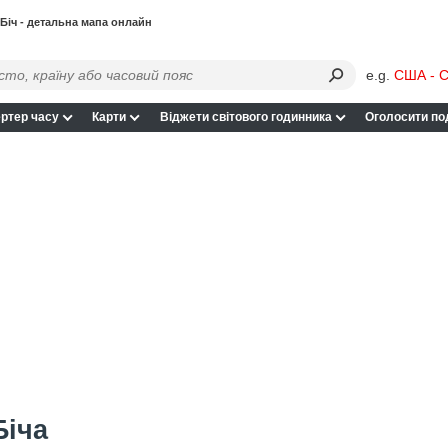
Біч - детальна мапа онлайн
e.g.
США - С
ртер часу
Карти
Віджети світового годинника
Оголосити по
Біча