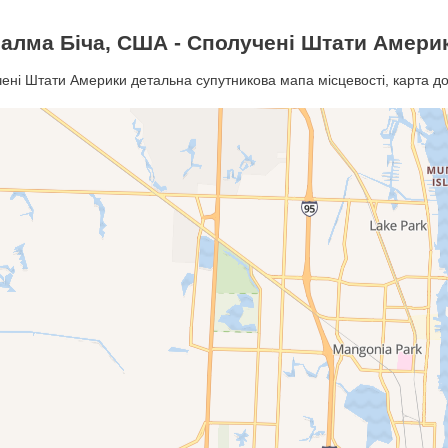
алма Біча, США - Сполучені Штати Амери
ені Штати Америки детальна супутникова мапа місцевості, карта дор