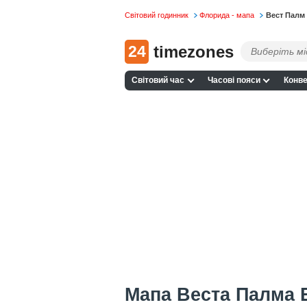
Світовий годинник
Флорида - мапа
Вест Палм 
24
timezones
Світовий час
Часові пояси
Конве
Мапа Веста Палма 