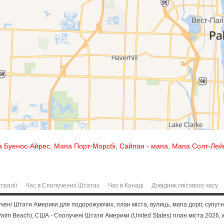
 Буенос-Айрес
,
Мапа Порт-Морсбі
,
Сайпан - мапа
,
Мапа Солт-Лейк
тралії
Час в Сполучених Штатах
Час в Канаді
Довідник світового часу
чені Штати Америки для подорожуючих, план міста, вулиць, мапа доріг, супут
alm Beach), США - Сполучені Штати Америки (United States) план міста 2026, к