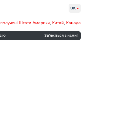
UK
получені Штати Америки
,
Китай
,
Канада
дію
Зв'яжіться з нами!