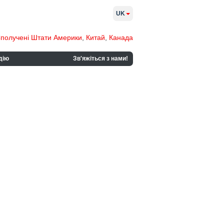
UK
получені Штати Америки
,
Китай
,
Канада
дію
Зв'яжіться з нами!