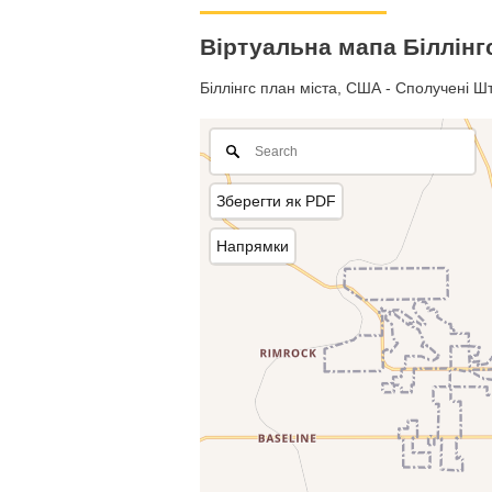
Віртуальна мапа Біллінг
Біллінгс план міста, США - Сполучені Шт
Зберегти як PDF
Напрямки