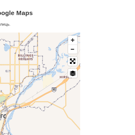
oogle Maps
улиць.