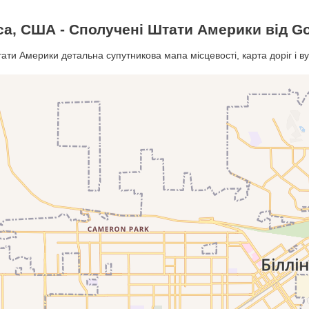
са, США - Сполучені Штати Америки від G
ати Америки детальна супутникова мапа місцевості, карта доріг і в