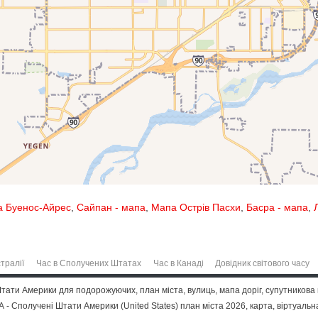
 Буенос-Айрес
,
Сайпан - мапа
,
Мапа Острів Пасхи
,
Басра - мапа
,
тралії
Час в Сполучених Штатах
Час в Канаді
Довідник світового часу
Штати Америки для подорожуючих, план міста, вулиць, мапа доріг, супутникова 
А - Сполучені Штати Америки (United States) план міста 2026, карта, віртуальна