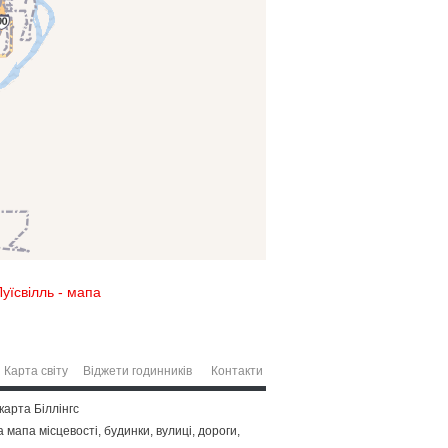
Луїсвілль - мапа
Карта світу
Віджети годинників
Контакти
карта Біллінгс
 мапа місцевості, будинки, вулиці, дороги,