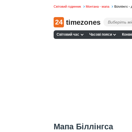
Світовий годинник
Монтана - мапа
Біллінгс -
24
timezones
Світовий час
Часові пояси
Конве
Мапа Біллінгса