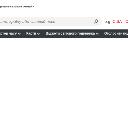
 детальна мапа онлайн
e.g.
США - С
ртер часу
Карти
Віджети світового годинника
Оголосити по