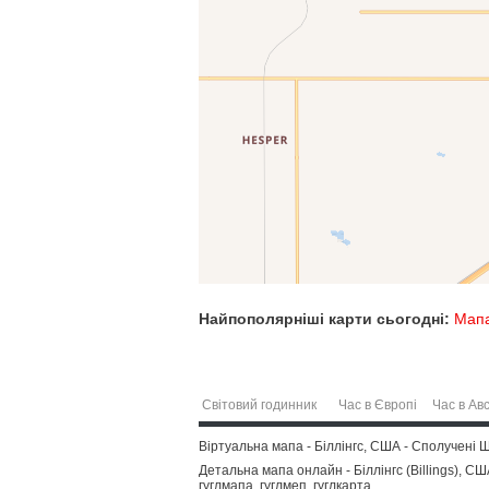
Найпополярніші карти сьогодні:
Мапа
Світовий годинник
Час в Європі
Час в Авс
Віртуальна мапа - Біллінгс, США - Сполучені 
Детальна мапа онлайн - Біллінгс (Billings), СШ
гуглмапа, гуглмеп, гуглкарта.