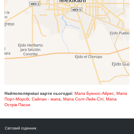
Найпополярніші карти сьогодні:
Мапа Буенос-Айрес
,
Мапа
Порт-Морсбі
,
Сайпан - мапа
,
Мапа Солт-Лейк-Сіті
,
Мапа
Острів Пасхи
Світовий годинник