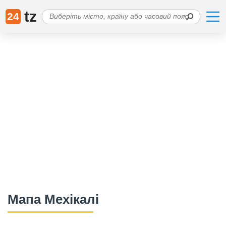
tz
24
Мапа Мехікалі