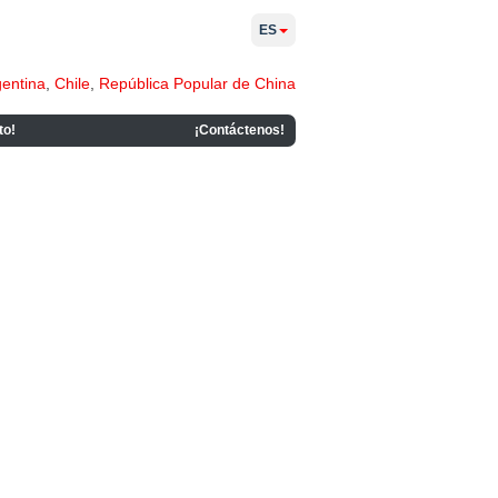
ES
gentina
,
Chile
,
República Popular de China
to!
¡Contáctenos!