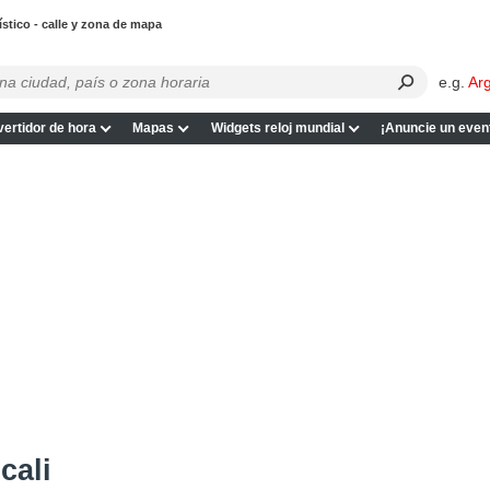
ístico - calle y zona de mapa
e.g.
Ar
ertidor de hora
Mapas
Widgets reloj mundial
¡Anuncie un even
cali