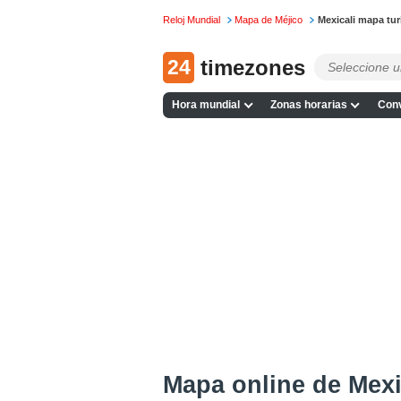
Reloj Mundial
Mapa de Méjico
Mexicali mapa tur
24
timezones
Hora mundial
Zonas horarias
Conv
Mapa online de Mexi