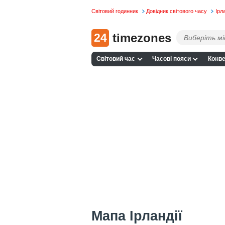
Світовий годинник
Довідник світового часу
Ірл
24
timezones
Світовий час
Часові пояси
Конве
Мапа Ірландії