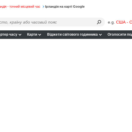
андія - точний місцевий час
Ірландія на карті Google
e.g.
США - С
ртер часу
Карти
Віджети світового годинника
Оголосити по