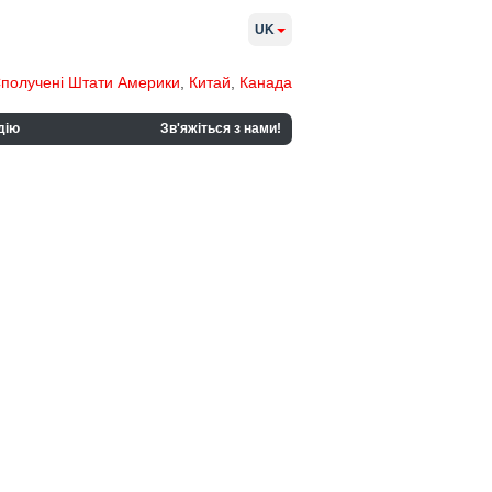
UK
получені Штати Америки
,
Китай
,
Канада
дію
Зв'яжіться з нами!