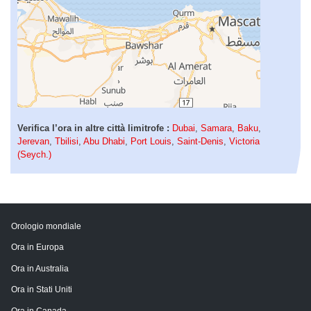
Verifica l’ora in altre città limitrofe :
Dubai
,
Samara
,
Baku
,
Jerevan
,
Tbilisi
,
Abu Dhabi
,
Port Louis
,
Saint-Denis
,
Victoria
(Seych.)
Orologio mondiale
Ora in Europa
Ora in Australia
Ora in Stati Uniti
Ora in Canada