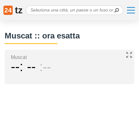
tz
24
Muscat :: ora esatta
Muscat
--
--
--