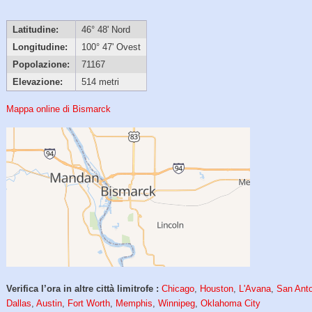
Latitudine:
46° 48' Nord
Longitudine:
100° 47' Ovest
Popolazione:
71167
Elevazione:
514 metri
Mappa online di Bismarck
Verifica l’ora in altre città limitrofe :
Chicago
,
Houston
,
L'Avana
,
San Ant
Dallas
,
Austin
,
Fort Worth
,
Memphis
,
Winnipeg
,
Oklahoma City