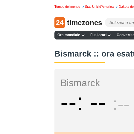
Tempo del mondo
Stati Uniti d'America
Dakota de
24
timezones
Ora mondiale
Fusi orari
Convertito
Bismarck :: ora esat
Bismarck
--
--
--