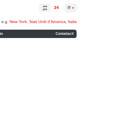
am
24
IT
pm
e.g.
New York
,
Stati Uniti d'America
,
Italia
to
Contattaci!