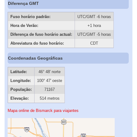
Diferença GMT
Fuso horário padrão:
UTC/GMT -6 horas
Hora de Verão:
+1 hora
Diferença de fuso horário actual:
UTC/GMT -5 horas
Abreviatura do fuso horário:
CDT
Coordenadas Geográficas
Latitude:
46° 48' norte
Longitude:
100° 47' oeste
População:
71167
Elevação:
514 metros
Mapa online de Bismarck para viajantes