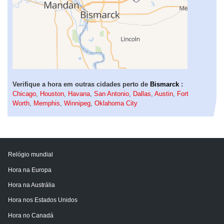
Verifique a hora em outras cidades perto de
Bismarck
:
Chicago
,
Houston
,
Havana
,
San Antonio
,
Dallas
,
Austin
,
Fort
Worth
,
Memphis
,
Winnipeg
,
Oklahoma City
Relógio mundial
Hora na Europa
Hora na Austrália
Hora nos Estados Unidos
Hora no Canadá