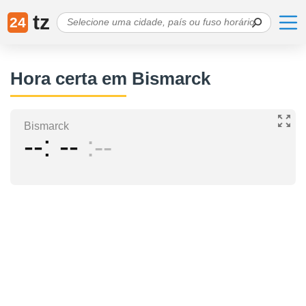
tz
24
Hora certa em Bismarck
Bismarck
--
--
--