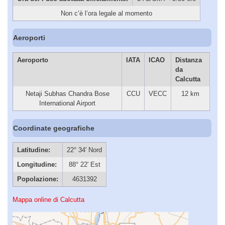
Non c’è l’ora legale al momento
Aeroporti
Aeroporto
IATA
ICAO
Distanza
da
Calcutta
Netaji Subhas Chandra Bose
CCU
VECC
12 km
International Airport
Coordinate geografiche
Latitudine:
22° 34' Nord
Longitudine:
88° 22' Est
Popolazione:
4631392
Mappa online di Calcutta