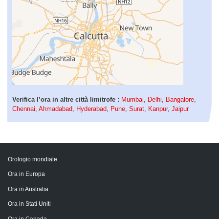
Verifica l’ora in altre città limitrofe :
Mumbai
,
Delhi
,
Bangalore
,
Chennai
,
Ahmadabad
,
Hyderabad
,
Pune
,
Surat
,
Kanpur
,
Jaipur
Orologio mondiale
Ora in Europa
Ora in Australia
Ora in Stati Uniti
Ora in Canada