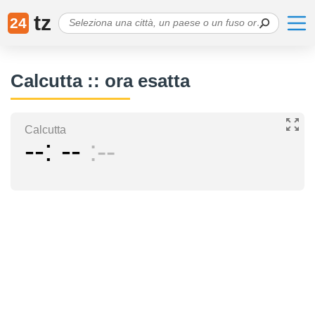
tz
24
Calcutta :: ora esatta
Calcutta
--
--
--