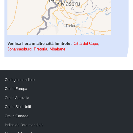
Verifica l’ora in altre città limitrofe :
Città del Capo
,
Johannesburg
,
Pretoria
,
Mbabane
Orologio mondiale
Ora in Europa
Ora in Australia
Ora in Stati Uniti
Ora in Canada
Indice dell’ora mondiale