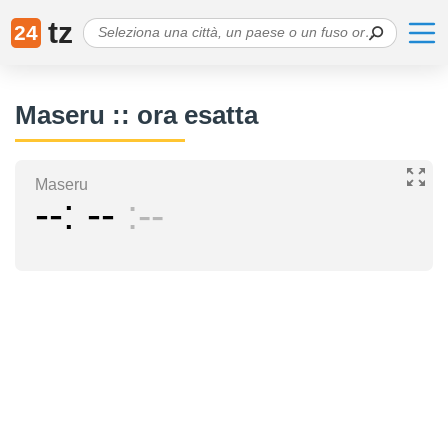
tz
24
Maseru :: ora esatta
Maseru
--
--
--