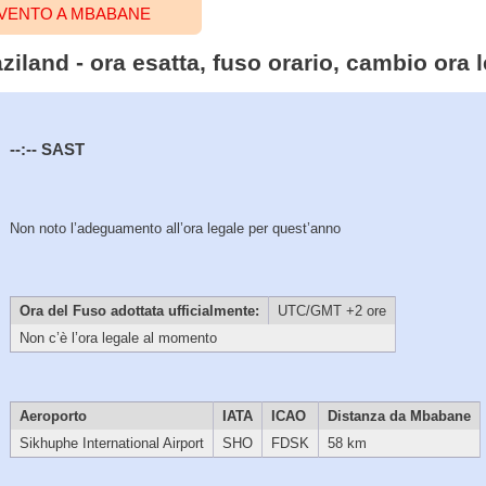
EVENTO A MBABANE
iland - ora esatta, fuso orario, cambio ora 
--:--
SAST
Non noto l’adeguamento all’ora legale per quest’anno
Ora del Fuso adottata ufficialmente:
UTC/GMT +2 ore
Non c’è l’ora legale al momento
Aeroporto
IATA
ICAO
Distanza da Mbabane
Sikhuphe International Airport
SHO
FDSK
58 km