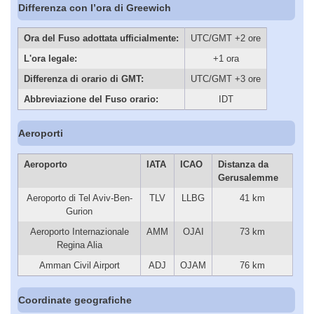
Differenza con l’ora di Greewich
Ora del Fuso adottata ufficialmente:
UTC/GMT +2 ore
L'ora legale:
+1 ora
Differenza di orario di GMT:
UTC/GMT +3 ore
Abbreviazione del Fuso orario:
IDT
Aeroporti
Aeroporto
IATA
ICAO
Distanza da
Gerusalemme
Aeroporto di Tel Aviv-Ben-
TLV
LLBG
41 km
Gurion
Aeroporto Internazionale
AMM
OJAI
73 km
Regina Alia
Amman Civil Airport
ADJ
OJAM
76 km
Coordinate geografiche