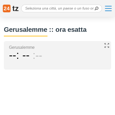
tz
24
Gerusalemme :: ora esatta
Gerusalemme
--
--
--