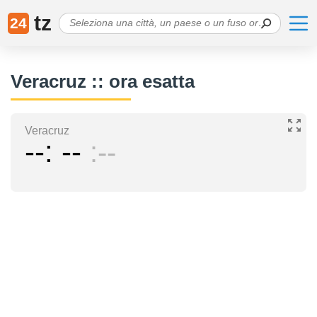
tz
24
Veracruz :: ora esatta
Veracruz
--
--
--