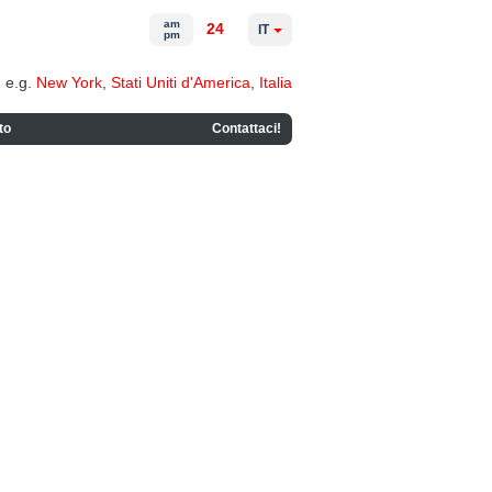
am
24
IT
pm
e.g.
New York
,
Stati Uniti d'America
,
Italia
to
Contattaci!