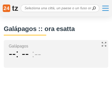
tz
24
Galápagos :: ora esatta
Galápagos
--
--
--