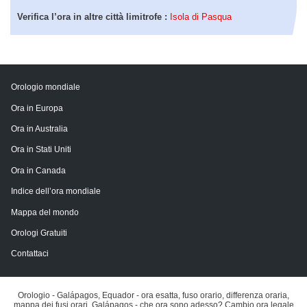
Verifica l’ora in altre città limitrofe :
Isola di Pasqua
Orologio mondiale
Ora in Europa
Ora in Australia
Ora in Stati Uniti
Ora in Canada
Indice dell’ora mondiale
Mappa del mondo
Orologi Gratuiti
Contattaci
Orologio - Galápagos, Equador - ora esatta, fuso orario, differenza oraria,
mappa dei fusi orari. Galápagos - che ora sono adesso? Cambio ora legale