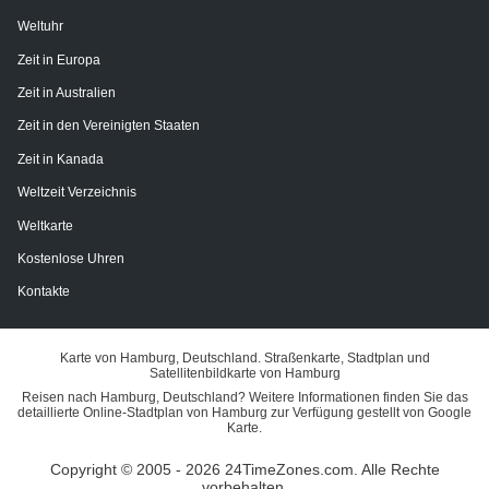
Weltuhr
Zeit in Europa
Zeit in Australien
Zeit in den Vereinigten Staaten
Zeit in Kanada
Weltzeit Verzeichnis
Weltkarte
Kostenlose Uhren
Kontakte
Karte von Hamburg, Deutschland. Straßenkarte, Stadtplan und
Satellitenbildkarte von Hamburg
Reisen nach Hamburg, Deutschland? Weitere Informationen finden Sie das
detaillierte Online-Stadtplan von Hamburg zur Verfügung gestellt von Google
Karte.
Copyright © 2005 - 2026 24TimeZones.com.
Alle Rechte
vorbehalten.