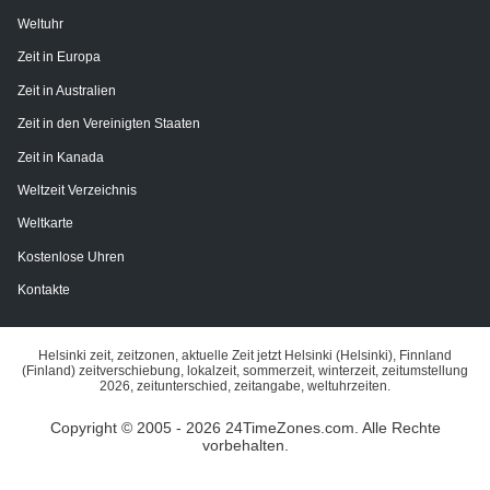
Weltuhr
Zeit in Europa
Zeit in Australien
Zeit in den Vereinigten Staaten
Zeit in Kanada
Weltzeit Verzeichnis
Weltkarte
Kostenlose Uhren
Kontakte
Helsinki zeit, zeitzonen, aktuelle Zeit jetzt Helsinki (Helsinki), Finnland
(Finland) zeitverschiebung, lokalzeit, sommerzeit, winterzeit, zeitumstellung
2026, zeitunterschied, zeitangabe, weltuhrzeiten.
Copyright © 2005 - 2026 24TimeZones.com.
Alle Rechte
vorbehalten.