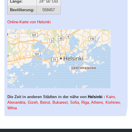
Länge:
24° 56' Ost
Bevölkerung:
558457
Online-Karte von Helsinki
Die Zeit in anderen Städten in der nähe von
Helsinki
:
Kairo
,
Alexandria
,
Gizeh
,
Beirut
,
Bukarest
,
Sofia
,
Riga
,
Athens
,
Kishinev
,
Wilna