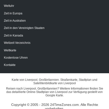
Weltuhr
Zeit in Europa
Zeit in Australien
Zeit in den Vereinigten Staaten
Zeit in Kanada
Weltzeit Verzeichnis
Weltkarte
Kostenlose Uhren
Kontakte
Karte von Liverpool, Großbritannien. Straßenkarte, Stadtplan und
Satellitenbildkarte von Liverpool
Reisen nach Liverpool, Großbritannien? Weitere Informationen finden Sie
das detaillierte Online-Stadtplan von Liverpool zur Verfügung gestellt von
Google Karte.
Copyright © 2005 - 2026 24TimeZones.com.
Alle Rechte
vorbehalten.