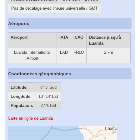
Pas de décalage avec l'heure universelle / GMT
Aéroports
Aéroport
IATA
ICAO
Distance jusqu'à
Luanda
Luanda International
LAD
FNLU
2 km
Airport
Coordonnées géographiques
Latitude:
8° 5' Sud
Longitude:
13° 14' Est
Population:
2776168
Carte en ligne de Luanda