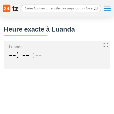
tz
24
Heure exacte à Luanda
Luanda
--
--
--