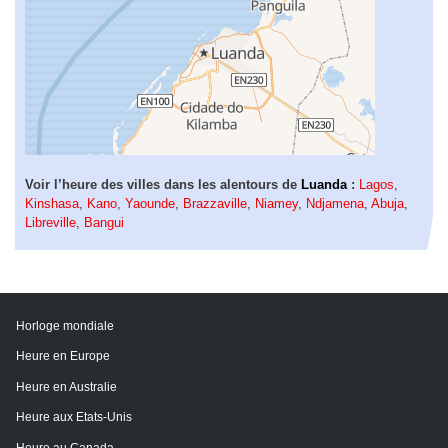
Voir l’heure des villes dans les alentours de
Luanda
:
Lagos
,
Kinshasa
,
Kano
,
Yaounde
,
Brazzaville
,
Niamey
,
Ndjamena
,
Abuja
,
Libreville
,
Bangui
Horloge mondiale
Heure en Europe
Heure en Australie
Heure aux Etats-Unis
Heure au Canada