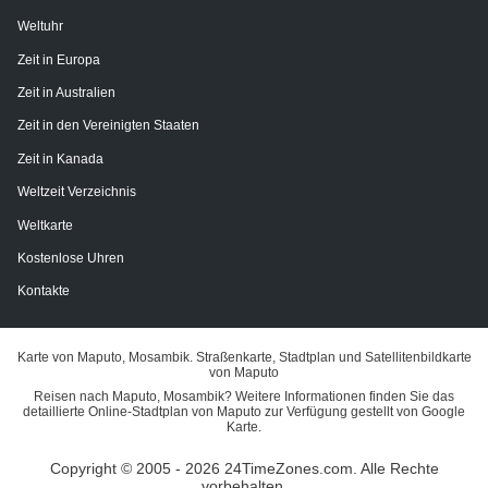
Weltuhr
Zeit in Europa
Zeit in Australien
Zeit in den Vereinigten Staaten
Zeit in Kanada
Weltzeit Verzeichnis
Weltkarte
Kostenlose Uhren
Kontakte
Karte von Maputo, Mosambik. Straßenkarte, Stadtplan und Satellitenbildkarte
von Maputo
Reisen nach Maputo, Mosambik? Weitere Informationen finden Sie das
detaillierte Online-Stadtplan von Maputo zur Verfügung gestellt von Google
Karte.
Copyright © 2005 - 2026 24TimeZones.com.
Alle Rechte
vorbehalten.