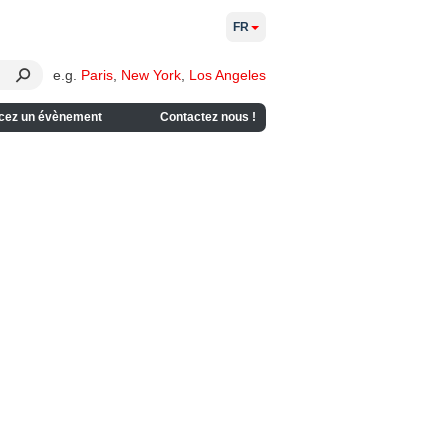
FR
e.g.
Paris
,
New York
,
Los Angeles
cez un évènement
Contactez nous !