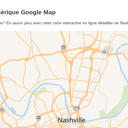
Amérique Google Map
? En savoir plus avec cette carte interactive en ligne détaillée de Nas