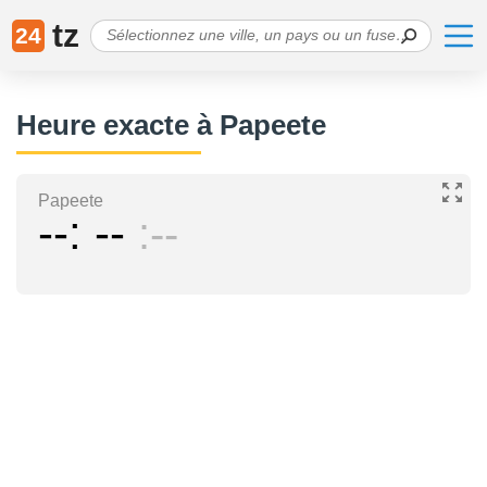
tz
24
Heure exacte à Papeete
Papeete
--
--
--