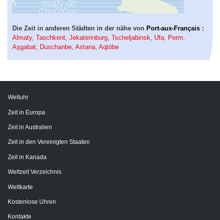
Die Zeit in anderen Städten in der nähe von
Port-aux-Français
:
Almaty
,
Taschkent
,
Jekaterinburg
,
Tscheljabinsk
,
Ufa
,
Perm
,
Aşgabat
,
Duschanbe
,
Astana
,
Aqtöbe
Weltuhr
Zeit in Europa
Zeit in Australien
Zeit in den Vereinigten Staaten
Zeit in Kanada
Weltzeit Verzeichnis
Weltkarte
Kostenlose Uhren
Kontakte