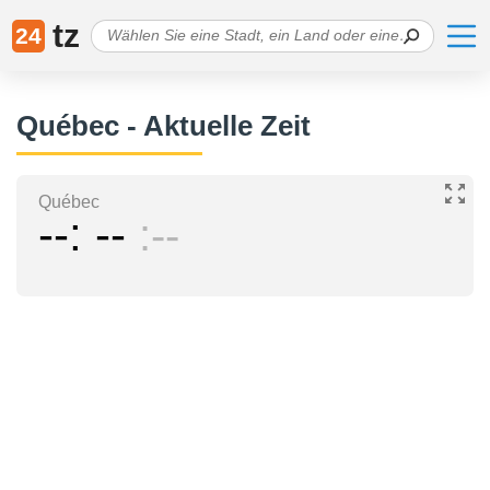
tz
24
Québec - Aktuelle Zeit
Québec
--
--
--