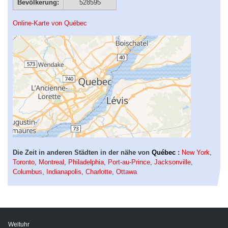
Bevölkerung:
528595
Online-Karte von Québec
Die Zeit in anderen Städten in der nähe von
Québec
:
New York
,
Toronto
,
Montreal
,
Philadelphia
,
Port-au-Prince
,
Jacksonville
,
Columbus
,
Indianapolis
,
Charlotte
,
Ottawa
Weltuhr