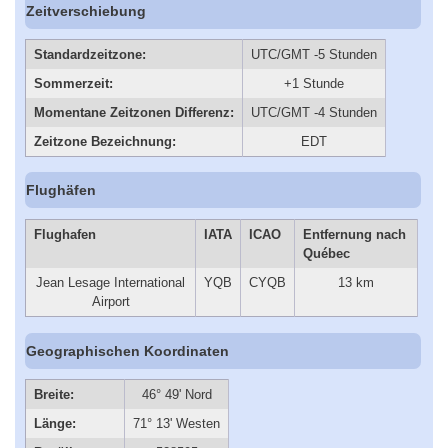
Zeitverschiebung
Standardzeitzone:
UTC/GMT -5 Stunden
Sommerzeit:
+1 Stunde
Momentane Zeitzonen Differenz:
UTC/GMT -4 Stunden
Zeitzone Bezeichnung:
EDT
Flughäfen
Flughafen
IATA
ICAO
Entfernung nach
Québec
Jean Lesage International
YQB
CYQB
13 km
Airport
Geographischen Koordinaten
Breite:
46° 49' Nord
Länge:
71° 13' Westen