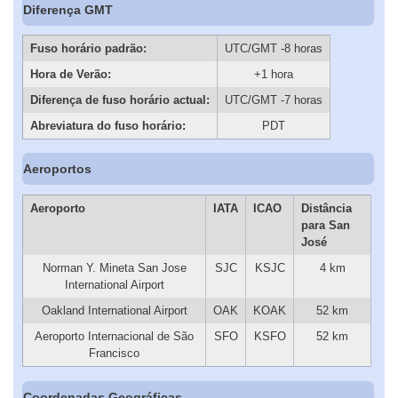
Diferença GMT
Fuso horário padrão:
UTC/GMT -8 horas
Hora de Verão:
+1 hora
Diferença de fuso horário actual:
UTC/GMT -7 horas
Abreviatura do fuso horário:
PDT
Aeroportos
Aeroporto
IATA
ICAO
Distância
para San
José
Norman Y. Mineta San Jose
SJC
KSJC
4 km
International Airport
Oakland International Airport
OAK
KOAK
52 km
Aeroporto Internacional de São
SFO
KSFO
52 km
Francisco
Coordenadas Geográficas