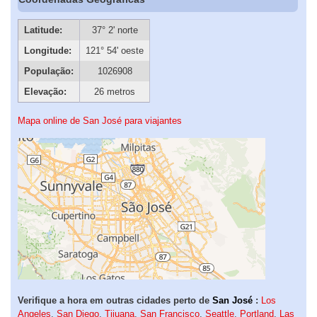
Latitude:
37° 2' norte
Longitude:
121° 54' oeste
População:
1026908
Elevação:
26 metros
Mapa online de San José para viajantes
Verifique a hora em outras cidades perto de
San José
:
Los
Angeles
,
San Diego
,
Tijuana
,
San Francisco
,
Seattle
,
Portland
,
Las