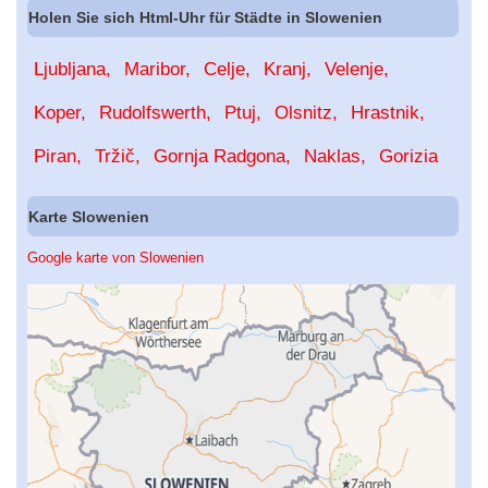
Holen Sie sich Html-Uhr für Städte in Slowenien
Ljubljana
Maribor
Celje
Kranj
Velenje
Koper
Rudolfswerth
Ptuj
Olsnitz
Hrastnik
Piran
Tržič
Gornja Radgona
Naklas
Gorizia
Karte Slowenien
Google karte von Slowenien