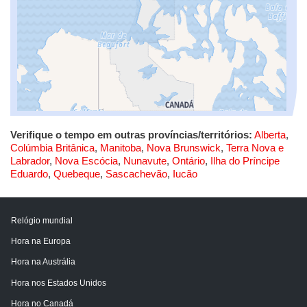
Verifique o tempo em outras províncias/territórios:
Alberta
,
Colúmbia Britânica
,
Manitoba
,
Nova Brunswick
,
Terra Nova e
Labrador
,
Nova Escócia
,
Nunavute
,
Ontário
,
Ilha do Príncipe
Eduardo
,
Quebeque
,
Sascachevão
,
Iucão
Relógio mundial
Hora na Europa
Hora na Austrália
Hora nos Estados Unidos
Hora no Canadá