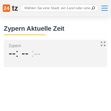
tz
24
Zypern Aktuelle Zeit
Zypern
--
--
--