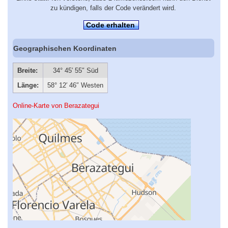
zu kündigen, falls der Code verändert wird.
Code erhalten
Geographischen Koordinaten
Breite:
34° 45′ 55″ Süd
Länge:
58° 12′ 46″ Westen
Online-Karte von Berazategui