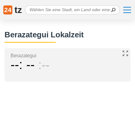
tz
24
Berazategui Lokalzeit
Berazategui
--
--
--