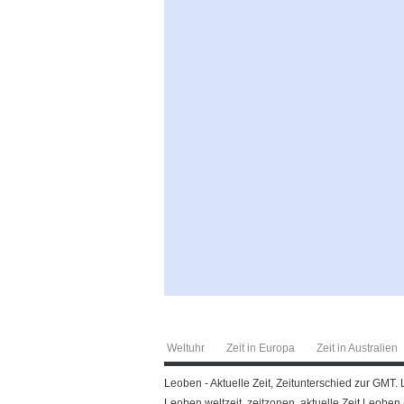
Weltuhr
Zeit in Europa
Zeit in Australien
Leoben - Aktuelle Zeit, Zeitunterschied zur GMT. L
Leoben weltzeit, zeitzonen, aktuelle Zeit Leoben (