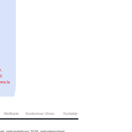
m
,
d
,
rra la
Weltkarte
Kostenlose Uhren
Kontakte
eit, zeitumstellung 2026, zeitunterschied,