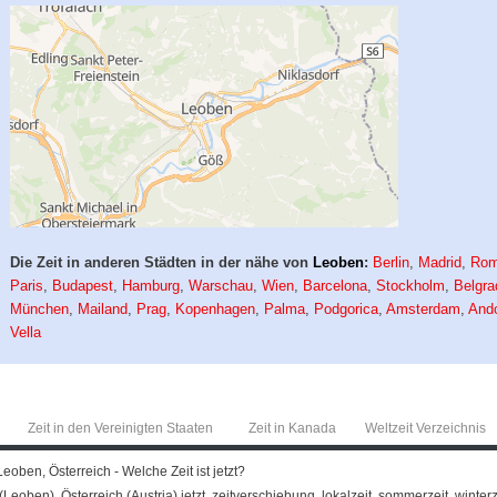
Die Zeit in anderen Städten in der nähe von
Leoben
:
Berlin
,
Madrid
,
Ro
Paris
,
Budapest
,
Hamburg
,
Warschau
,
Wien
,
Barcelona
,
Stockholm
,
Belgra
München
,
Mailand
,
Prag
,
Kopenhagen
,
Palma
,
Podgorica
,
Amsterdam
,
Ando
Vella
Zeit in den Vereinigten Staaten
Zeit in Kanada
Weltzeit Verzeichnis
eoben, Österreich - Welche Zeit ist jetzt?
Leoben), Österreich (Austria) jetzt, zeitverschiebung, lokalzeit, sommerzeit, winterz