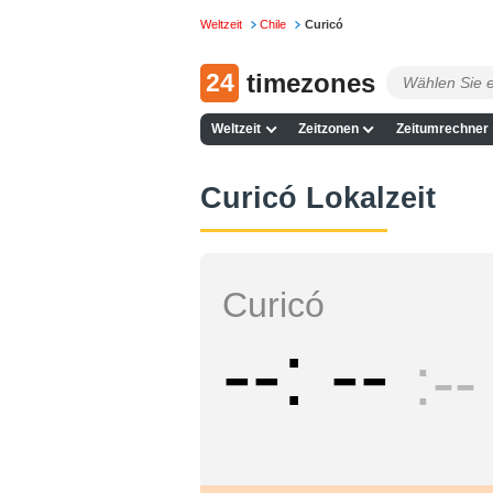
Weltzeit
Chile
Curicó
24
timezones
Weltzeit
Zeitzonen
Zeitumrechner
Curicó Lokalzeit
Curicó
--
--
--