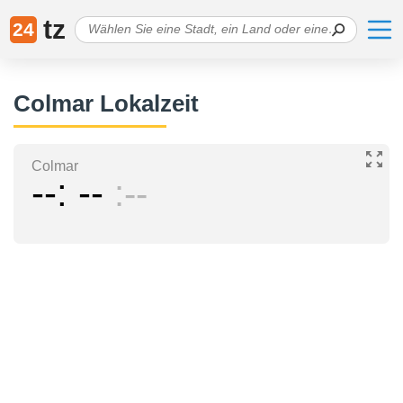
tz
24
Colmar Lokalzeit
Colmar
--
--
--