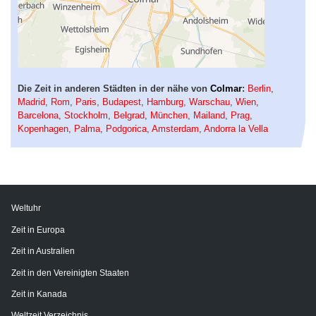
Die Zeit in anderen Städten in der nähe von
Colmar
:
Berlin
,
Madrid
,
Rom
,
Paris
,
Budapest
,
Hamburg
,
Warschau
,
Wien
,
Barcelona
,
Stockholm
,
Belgrad
,
München
,
Mailand
,
Prag
,
Kopenhagen
,
Palma
,
Podgorica
,
Amsterdam
,
Andorra la Vella
Weltuhr
Zeit in Europa
Zeit in Australien
Zeit in den Vereinigten Staaten
Zeit in Kanada
Weltzeit Verzeichnis