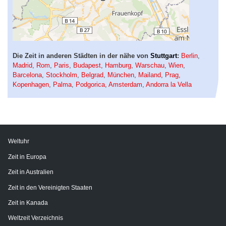
Die Zeit in anderen Städten in der nähe von
Stuttgart
:
Berlin
,
Madrid
,
Rom
,
Paris
,
Budapest
,
Hamburg
,
Warschau
,
Wien
,
Barcelona
,
Stockholm
,
Belgrad
,
München
,
Mailand
,
Prag
,
Kopenhagen
,
Palma
,
Podgorica
,
Amsterdam
,
Andorra la Vella
Weltuhr
Zeit in Europa
Zeit in Australien
Zeit in den Vereinigten Staaten
Zeit in Kanada
Weltzeit Verzeichnis